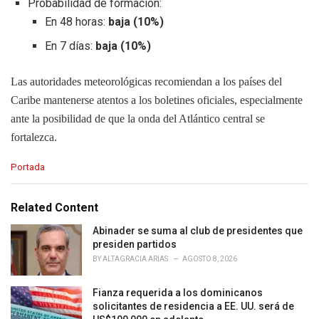
Probabilidad de formación:
En 48 horas:
baja (10%)
En 7 días:
baja (10%)
Las autoridades meteorológicas recomiendan a los países del
Caribe mantenerse atentos a los boletines oficiales, especialmente
ante la posibilidad de que la onda del Atlántico central se
fortalezca.
C
Portada
a
t
e
Related Content
g
o
Abinader se suma al club de presidentes que
r
presiden partidos
i
BY
ALTAGRACIA ARIAS
AGOSTO 8, 2026
e
s
Fianza requerida a los dominicanos
:
solicitantes de residencia a EE. UU. será de