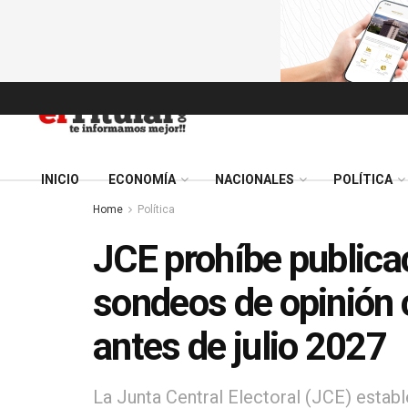
INICIO
ECONOMÍA
NACIONALES
POLÍTICA
Home
Política
JCE prohíbe publica
sondeos de opinión c
antes de julio 2027
La Junta Central Electoral (JCE) establ