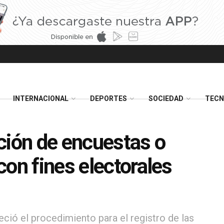
INTERNACIONAL
DEPORTES
SOCIEDAD
TECN
ción de encuestas o
on fines electorales
eció el procedimiento para el registro de las