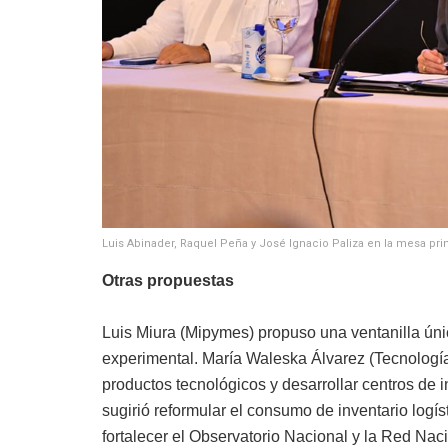
Luis Abinader, Raquel Peña y José Ignacio Paliza en la mesa prin
Otras propuestas
Luis Miura (Mipymes) propuso una ventanilla únic
experimental. María Waleska Álvarez (Tecnologí
productos tecnológicos y desarrollar centros de 
sugirió reformular el consumo de inventario log
fortalecer el Observatorio Nacional y la Red Naci