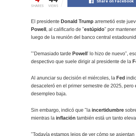
Share on Facebook
SHARES
VIEWS
El presidente
Donald Trump
arremetió este juev
Powell
, al calificarlo de "
estúpido
" por mantener
luego de la reunión del banco central estadouni
"’Demasiado tarde
Powell
' lo hizo de nuevo", es
despectivo que suele dirigir al presidente de la
F
Al anunciar su decisión el miércoles, la
Fed
indi
desaceleró en el primer semestre de 2025, pero 
desempleo baja.
Sin embargo, indicó que "la
incertidumbre
sobr
mientras la
inflación
también está un tanto eleva
"Todavía estamos lejos de ver cómo se asientan 