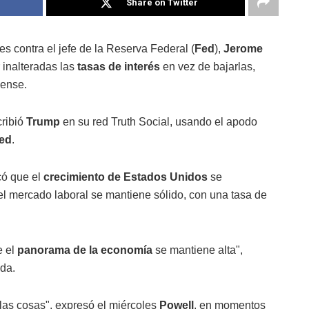
Share on Twitter
es contra el jefe de la Reserva Federal (
Fed
),
Jerome
 inalteradas las
tasas de interés
en vez de bajarlas,
dense.
cribió
Trump
en su red Truth Social, usando el apodo
ed
.
có que el
crecimiento de Estados Unidos
se
el mercado laboral se mantiene sólido, con una tasa de
e el
panorama de la economía
se mantiene alta",
da.
las cosas", expresó el miércoles
Powell
, en momentos