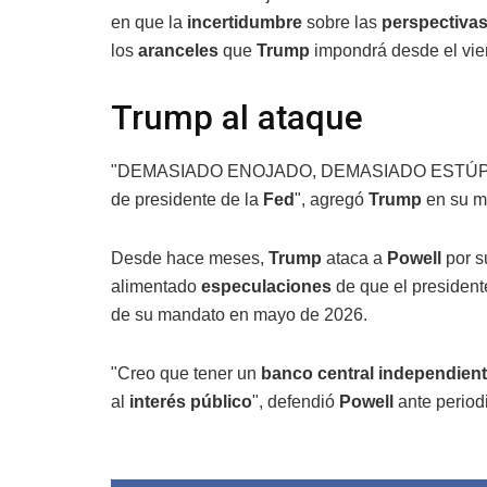
en que la
incertidumbre
sobre las
perspectiva
los
aranceles
que
Trump
impondrá desde el vie
Trump al ataque
"DEMASIADO ENOJADO, DEMASIADO ESTÚPIDO
de presidente de la
Fed
", agregó
Trump
en su m
Desde hace meses,
Trump
ataca a
Powell
por s
alimentado
especulaciones
de que el president
de su mandato en mayo de 2026.
"Creo que tener un
banco central independien
al
interés público
", defendió
Powell
ante periodi