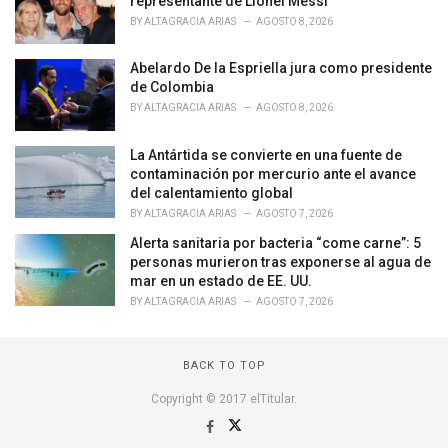
representante de Lionel Messi
i
BY
ALTAGRACIA ARIAS
AGOSTO 8, 2026
e
s
Abelardo De la Espriella jura como presidente
:
de Colombia
BY
ALTAGRACIA ARIAS
AGOSTO 8, 2026
La Antártida se convierte en una fuente de
contaminación por mercurio ante el avance
del calentamiento global
BY
ALTAGRACIA ARIAS
AGOSTO 7, 2026
Alerta sanitaria por bacteria “come carne”: 5
personas murieron tras exponerse al agua de
mar en un estado de EE. UU.
BY
ALTAGRACIA ARIAS
AGOSTO 7, 2026
BACK TO TOP
Copyright © 2017 elTitular.