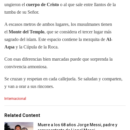
ungieron el
cuerpo de Cristo
o al que sale entre llantos de la
tumba de su Señor.
A escasos metros de ambos lugares, los musulmanes tienen
el
Monte del Templo
, que se considera el tercer lugar más
sagrado del islam. Este espacio contiene la mezquita de
Al-
Aqsa
y la Cúpula de la Roca.
Con esas diferencias bien marcadas puede que sorprenda la
convivencia armoniosa.
Se cruzan y respetan en cada callejuela. Se saludan y comparten,
y van a orar a sus rincones.
C
Internacional
a
t
e
Related Content
g
o
Muere a los 68 años Jorge Messi, padre y
r