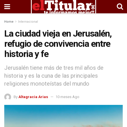
Home
Internacional
La ciudad vieja en Jerusalén,
refugio de convivencia entre
historia y fe
Jerusalén tiene más de tres mil años de
historia y es la cuna de las principales
religiones monoteístas del mundo
By
Altagracia Arias
10 meses Ago