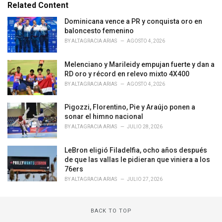
e
Related Content
g
o
Dominicana vence a PR y conquista oro en
r
baloncesto femenino
i
BY
ALTAGRACIA ARIAS
AGOSTO 4, 2026
e
s
Melenciano y Marileidy empujan fuerte y dan a
:
RD oro y récord en relevo mixto 4X400
BY
ALTAGRACIA ARIAS
AGOSTO 4, 2026
Pigozzi, Florentino, Pie y Araújo ponen a
sonar el himno nacional
BY
ALTAGRACIA ARIAS
JULIO 28, 2026
LeBron eligió Filadelfia, ocho años después
de que las vallas le pidieran que viniera a los
76ers
BY
ALTAGRACIA ARIAS
JULIO 27, 2026
BACK TO TOP