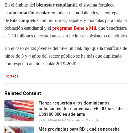
En el ámbito del
bienestar estudiantil,
el sistema fortalece
la
alimentación escolar
en todas sus modalidades, la entrega
de
kits completos
con uniformes, zapatos y mochilas para toda la
población estudiantil y el
programa Bono a Mil
, que beneficiará
a 1,39 millones de estudiantes, sin incluir al subsistema de adultos.
En el caso de los jóvenes del nivel inicial, dijo que la matrícula de
niños de 3 y 4 años del sector público se ha más que duplicado
con respecto al año escolar 2019-2020.
C
Portada
a
t
e
Related Content
g
o
Fianza requerida a los dominicanos
r
solicitantes de residencia a EE. UU. será de
i
US$100,000 en adelante
e
BY
ALTAGRACIA ARIAS
AGOSTO 7, 2026
s
Más provincias para RD: ¿qué se necesita
: