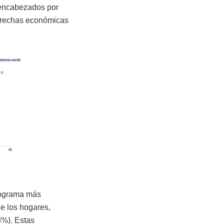
 encabezados por
 brechas económicas
ograma más
de los hogares,
3%). Estas