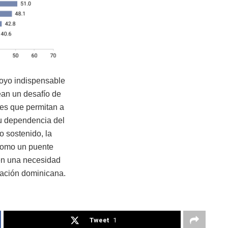
poyo indispensable
tean un desafío de
des que permitan a
su dependencia del
 sostenido, la
como un puente
 en una necesidad
lación dominicana.
Tweet
1