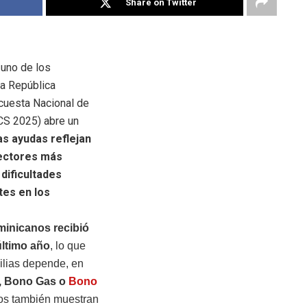
Share on Twitter
 uno de los
la República
ncuesta Nacional de
S 2025) abre un
as ayudas reflejan
sectores más
dificultades
tes en los
minicanos recibió
último año
, lo que
ilias depende, en
, Bono Gas o
Bono
os también muestran