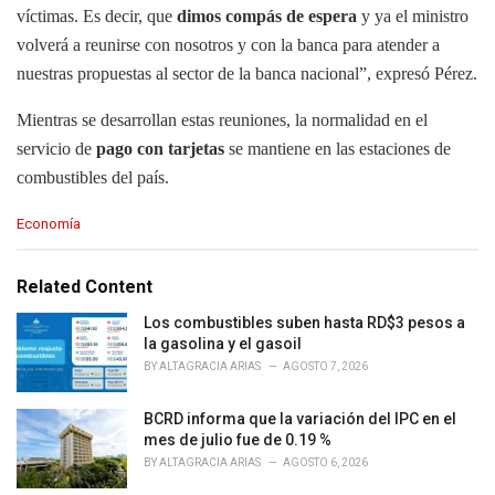
víctimas. Es decir, que
dimos compás de espera
y ya el ministro
volverá a reunirse con nosotros y con la banca para atender a
nuestras propuestas al sector de la banca nacional”, expresó Pérez.
Mientras se desarrollan estas reuniones, la normalidad en el
servicio de
pago con tarjetas
se mantiene en las estaciones de
combustibles del país.
C
Economía
a
t
e
Related Content
g
o
Los combustibles suben hasta RD$3 pesos a
r
la gasolina y el gasoil
i
BY
ALTAGRACIA ARIAS
AGOSTO 7, 2026
e
s
BCRD informa que la variación del IPC en el
:
mes de julio fue de 0.19 %
BY
ALTAGRACIA ARIAS
AGOSTO 6, 2026