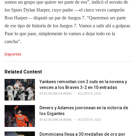
somos un grupo que quiere ser parte de eso”, indicó el novato de
los Spurs Dylan Harper, cuyo padre —el cinco veces campeón
Ron Harper— disputó un par de Juegos 7. “Queremos ser parte
de ese tipo de historia de los Juegos 7. Vamos a salir ahí a golpear.
Pase lo que pase, simplemente lo vamos a dejar todo en la
cancha”.
C
Deportes
a
t
e
Related Content
g
o
Yankees remontan con 2 outs en la novena y
r
vencen a los Braves 3-2 en 10 entradas
i
BY
ALTAGRACIA ARIAS
AGOSTO 8, 2026
e
s
Devers y Adames jonronean en la victoria de
:
los Gigantes
BY
ALTAGRACIA ARIAS
AGOSTO 8, 2026
Dominicana llega a 30 medallas de oro por