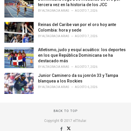
r
tercera vez en la historia de los JCC
i
BY
ALTAGRACIA ARIAS
AGOSTO 7, 2026
e
s
Reinas del Caribe van por el oro hoy ante
:
Colombia: hora y sede
BY
ALTAGRACIA ARIAS
AGOSTO 7, 2026
Atletismo, judo y esquí acuático: los deportes
en los que República Dominicana se ha
destacado más
BY
ALTAGRACIA ARIAS
AGOSTO 7, 2026
Junior Caminero da su jonrón 33 y Tampa
blanquea a los Rockies
BY
ALTAGRACIA ARIAS
AGOSTO 6, 2026
BACK TO TOP
Copyright © 2017 elTitular.