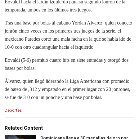
Eovaldi hacia el jardín izquierdo para su segundo jonrón de la
temporada, ambos en los últimos tres juegos.
Tras una base por bolas al cubano Yordan Alvarez, quien conectó
jonrón cinco veces en los primeros tres juegos de la serie, el
mexicano Paredes cortó una mala racha en la que se había ido de
10-0 con otro cuadrangular hacia el izquierdo.
Eovaldi (5-6) permitió cuatro hits en siete entradas y otorgó dos
bases por bolas.
Álvarez, quien llegó liderando la Liga Americana con promedio
de bateo de ,312 y empatado en el primer lugar con 20 jonrones,
se fue de 3-0 con un ponche y una base por bolas.
C
Deportes
a
t
e
Related Content
g
o
Dominicana llega a 30 medallas de oro por