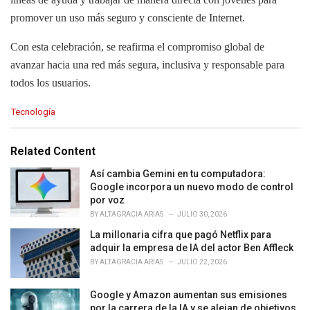
promover un uso más seguro y consciente de Internet.
Con esta celebración, se reafirma el compromiso global de
avanzar hacia una red más segura, inclusiva y responsable para
todos los usuarios.
C
Tecnología
a
t
e
Related Content
g
o
Así cambia Gemini en tu computadora:
r
Google incorpora un nuevo modo de control
i
por voz
e
BY
ALTAGRACIA ARIAS
JULIO 30, 2026
s
La millonaria cifra que pagó Netflix para
:
adquir la empresa de IA del actor Ben Affleck
BY
ALTAGRACIA ARIAS
JULIO 22, 2026
Google y Amazon aumentan sus emisiones
por la carrera de la IA y se alejan de objetivos