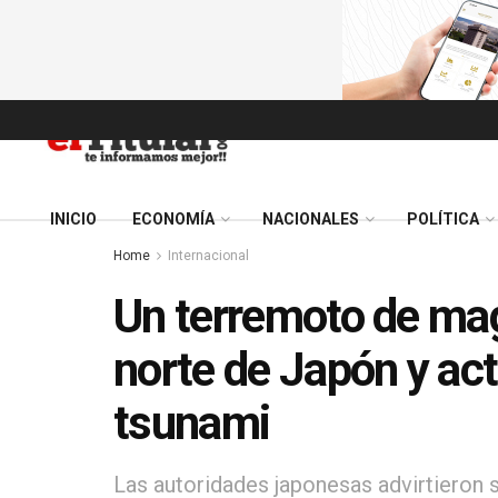
INICIO
ECONOMÍA
NACIONALES
POLÍTICA
Home
Internacional
Un terremoto de mag
norte de Japón y act
tsunami
Las autoridades japonesas advirtieron so