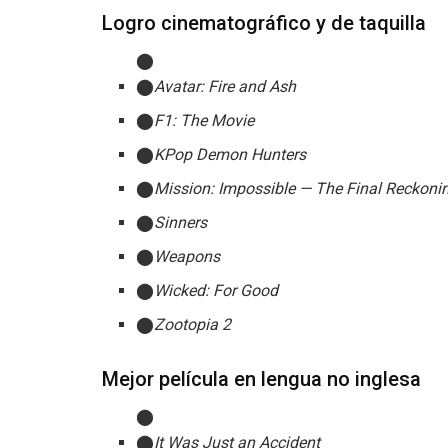
Logro cinematográfico y de taquilla
Avatar: Fire and Ash
F1: The Movie
KPop Demon Hunters
Mission: Impossible — The Final Reckoni
Sinners
Weapons
Wicked: For Good
Zootopia 2
Mejor película en lengua no inglesa
It Was Just an Accident