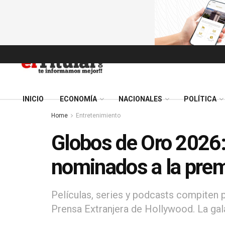
INICIO
ECONOMÍA
NACIONALES
POLÍTICA
Home
Entretenimiento
Globos de Oro 2026:
nominados a la pre
Películas, series y podcasts compiten 
Prensa Extranjera de Hollywood. La gal