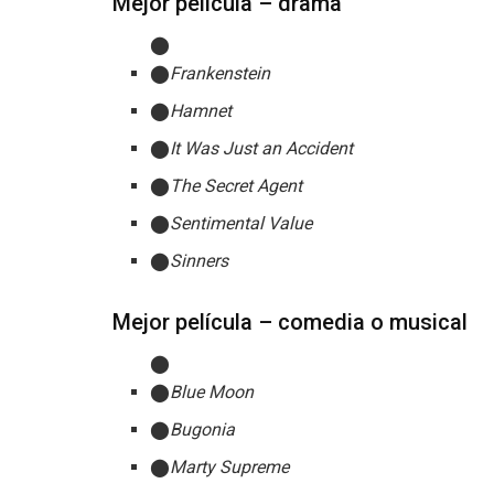
Mejor película – drama
Frankenstein
Hamnet
It Was Just an Accident
The Secret Agent
Sentimental Value
Sinners
Mejor película – comedia o musical
Blue Moon
Bugonia
Marty Supreme