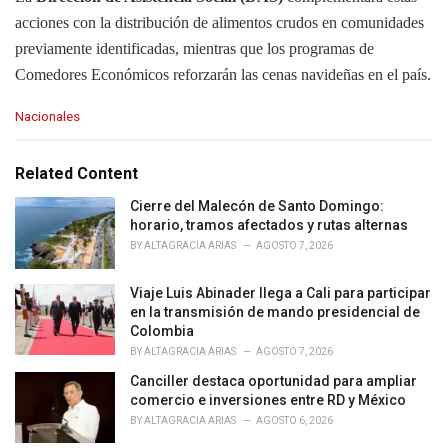
acciones con la distribución de alimentos crudos en comunidades
previamente identificadas, mientras que los programas de
Comedores Económicos reforzarán las cenas navideñas en el país.
C
Nacionales
a
t
e
Related Content
g
o
Cierre del Malecón de Santo Domingo:
r
horario, tramos afectados y rutas alternas
i
BY
ALTAGRACIA ARIAS
AGOSTO 7, 2026
e
s
Viaje Luis Abinader llega a Cali para participar
:
en la transmisión de mando presidencial de
Colombia
BY
ALTAGRACIA ARIAS
AGOSTO 7, 2026
Canciller destaca oportunidad para ampliar
comercio e inversiones entre RD y México
BY
ALTAGRACIA ARIAS
AGOSTO 6, 2026