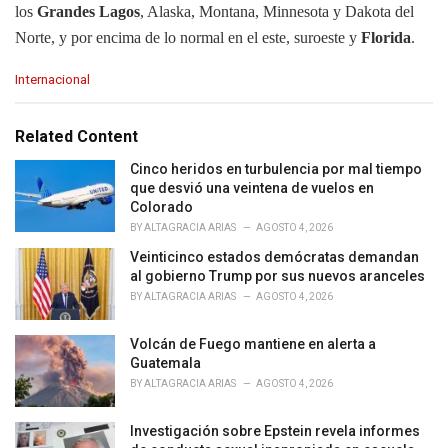
los
Grandes Lagos
, Alaska, Montana, Minnesota y Dakota del
Norte, y por encima de lo normal en el este, suroeste y
Florida
.
C
Internacional
a
t
e
Related Content
g
o
Cinco heridos en turbulencia por mal tiempo
r
que desvió una veintena de vuelos en
i
Colorado
e
BY
ALTAGRACIA ARIAS
AGOSTO 4, 2026
s
Veinticinco estados demócratas demandan
:
al gobierno Trump por sus nuevos aranceles
BY
ALTAGRACIA ARIAS
AGOSTO 4, 2026
Volcán de Fuego mantiene en alerta a
Guatemala
BY
ALTAGRACIA ARIAS
AGOSTO 4, 2026
Investigación sobre Epstein revela informes