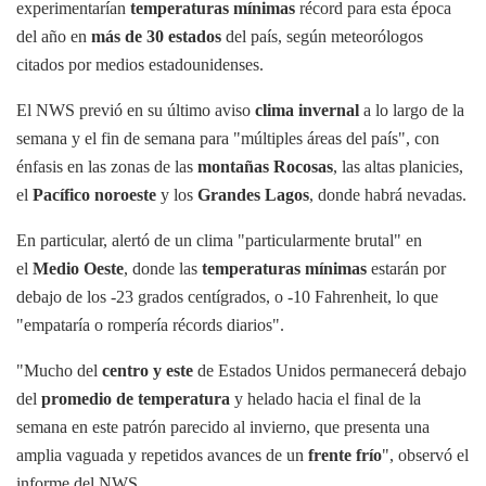
experimentarían
temperaturas mínimas
récord para esta época
del año en
más de 30 estados
del país, según meteorólogos
citados por medios estadounidenses.
El NWS previó en su último aviso
clima invernal
a lo largo de la
semana y el fin de semana para "múltiples áreas del país", con
énfasis en las zonas de las
montañas Rocosas
, las altas planicies,
el
Pacífico noroeste
y los
Grandes Lagos
, donde habrá nevadas.
En particular, alertó de un clima "particularmente brutal" en
el
Medio Oeste
, donde las
temperaturas mínimas
estarán por
debajo de los -23 grados centígrados, o -10 Fahrenheit, lo que
"empataría o rompería récords diarios".
"Mucho del
centro y este
de Estados Unidos permanecerá debajo
del
promedio de temperatura
y helado hacia el final de la
semana en este patrón parecido al invierno, que presenta una
amplia vaguada y repetidos avances de un
frente frío
", observó el
informe del NWS.