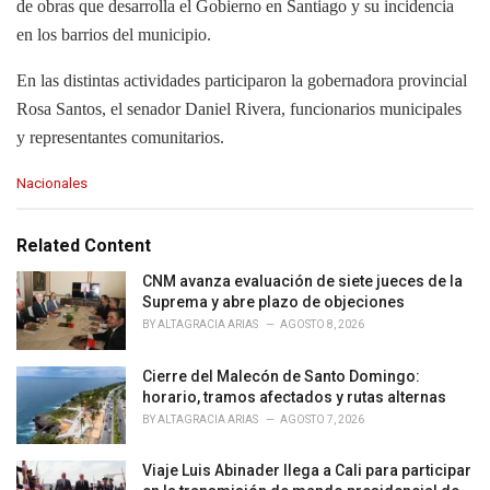
de obras que desarrolla el Gobierno en Santiago y su incidencia
en los barrios del municipio.
En las distintas actividades participaron la gobernadora provincial
Rosa Santos, el senador Daniel Rivera, funcionarios municipales
y representantes comunitarios.
C
Nacionales
a
t
e
Related Content
g
o
CNM avanza evaluación de siete jueces de la
r
Suprema y abre plazo de objeciones
i
BY
ALTAGRACIA ARIAS
AGOSTO 8, 2026
e
s
Cierre del Malecón de Santo Domingo:
:
horario, tramos afectados y rutas alternas
BY
ALTAGRACIA ARIAS
AGOSTO 7, 2026
Viaje Luis Abinader llega a Cali para participar