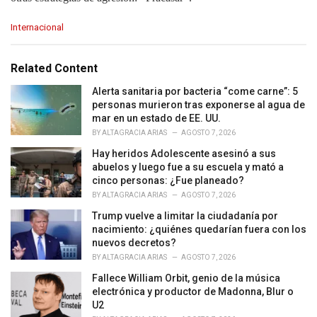
C
Internacional
a
t
e
Related Content
g
o
Alerta sanitaria por bacteria “come carne”: 5
r
personas murieron tras exponerse al agua de
i
mar en un estado de EE. UU.
e
BY
ALTAGRACIA ARIAS
AGOSTO 7, 2026
s
Hay heridos Adolescente asesinó a sus
:
abuelos y luego fue a su escuela y mató a
cinco personas: ¿Fue planeado?
BY
ALTAGRACIA ARIAS
AGOSTO 7, 2026
Trump vuelve a limitar la ciudadanía por
nacimiento: ¿quiénes quedarían fuera con los
nuevos decretos?
BY
ALTAGRACIA ARIAS
AGOSTO 7, 2026
Fallece William Orbit, genio de la música
electrónica y productor de Madonna, Blur o
U2