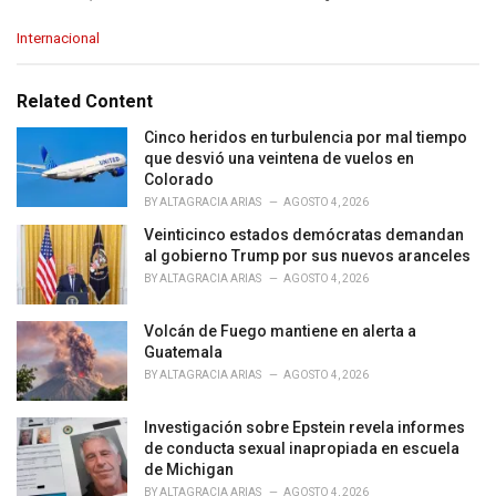
C
Internacional
a
t
e
Related Content
g
o
Cinco heridos en turbulencia por mal tiempo
r
que desvió una veintena de vuelos en
i
Colorado
e
BY
ALTAGRACIA ARIAS
AGOSTO 4, 2026
s
Veinticinco estados demócratas demandan
:
al gobierno Trump por sus nuevos aranceles
BY
ALTAGRACIA ARIAS
AGOSTO 4, 2026
Volcán de Fuego mantiene en alerta a
Guatemala
BY
ALTAGRACIA ARIAS
AGOSTO 4, 2026
Investigación sobre Epstein revela informes
de conducta sexual inapropiada en escuela
de Michigan
BY
ALTAGRACIA ARIAS
AGOSTO 4, 2026