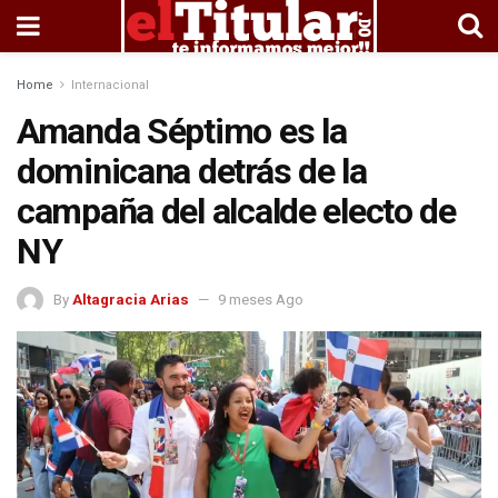
Home
Internacional
Amanda Séptimo es la
dominicana detrás de la
campaña del alcalde electo de
NY
By
Altagracia Arias
9 meses Ago