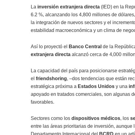
La
inversión extranjera directa
(IED) en la Rep
6.2 %, alcanzando los 4,800 millones de dólares,
la integración de nuevos sectores y el increment
estabilidad macroeconómica y un clima de negoc
Así lo proyectó el
Banco Central
de la Repúblic
extranjera directa
alcanzó cerca de 4,000 millo
La capacidad del país para posicionarse estraté
el
friendshoring
, –dos tendencias que están re
estratégica próxima a
Estados Unidos
y una
in
apoyado en tratados comerciales, son algunas de
favorables.
Sectores como los
dispositivos médicos
, los
s
entre las áreas prioritarias de inversión, aunque
Departamento Internacional del
BCRD
en un art