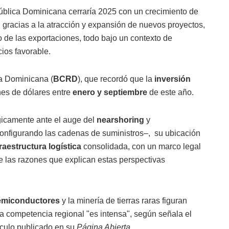
ública Dominicana cerraría 2025 con un crecimiento de
 gracias a la atracción y expansión de nuevos proyectos,
o de las exportaciones, todo bajo un contexto de
ios favorable.
a Dominicana (
BCRD
), que recordó que la
inversión
nes de dólares entre
enero y septiembre
de este año.
gicamente ante el auge del
nearshoring
y
configurando las cadenas de suministros–, su ubicación
fraestructura logística
consolidada, con un marco legal
 las razones que explican estas perspectivas
emiconductores
y la minería de tierras raras figuran
 la competencia regional "es intensa", según señala el
ículo publicado en su
Página Abierta.