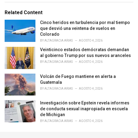
a
t
e
Related Content
g
o
Cinco heridos en turbulencia por mal tiempo
r
que desvió una veintena de vuelos en
i
Colorado
e
BY
ALTAGRACIA ARIAS
AGOSTO 4, 2026
s
Veinticinco estados demócratas demandan
:
al gobierno Trump por sus nuevos aranceles
BY
ALTAGRACIA ARIAS
AGOSTO 4, 2026
Volcán de Fuego mantiene en alerta a
Guatemala
BY
ALTAGRACIA ARIAS
AGOSTO 4, 2026
Investigación sobre Epstein revela informes
de conducta sexual inapropiada en escuela
de Michigan
BY
ALTAGRACIA ARIAS
AGOSTO 4, 2026