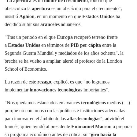
"La
apertura
es un
motor de crecimiento
, todo lo que
obstaculiza la
apertura
es un obstáculo para el crecimiento",
insistió
Aghion
, en un momento en que
Estados Unidos
ha
decidido subir sus
aranceles
aduaneros.
"Tras un periodo en el que
Europa
recuperó terreno frente
a
Estados Unidos
en términos de
PIB per cápita
entre la
Segunda Guerra Mundial y mediados de los años ochenta", la
brecha se ha vuelto a ampliar, alertó el profesor de la London
School of Economics.
La razón de este
rezago
, explicó, es que "no logramos
implementar
innovaciones tecnológicas
importantes".
"Nos quedamos estancados en avances
tecnológicos
medios (…)
porque no contamos con las políticas e instituciones adecuadas
para innovar en el ámbito de las
altas tecnologías
", advirtió el
francés, quien ayudó al presidente
Emmanuel Macron
a preparar
su programa económico antes de criticar su "
giro hacia la