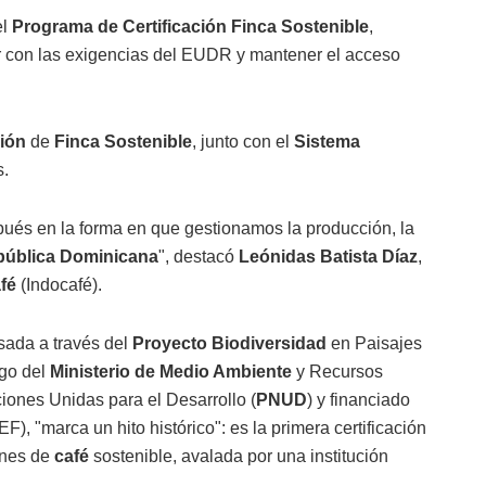
el
Programa de Certificación
Finca Sostenible
,
ir con las exigencias del EUDR y mantener el acceso
ción
de
Finca Sostenible
, junto con el
Sistema
s.
ués en la forma en que gestionamos la producción, la
ública Dominicana
", destacó
Leónidas Batista Díaz
,
fé
(Indocafé).
sada a través del
Proyecto Biodiversidad
en Paisajes
zgo del
Ministerio de Medio Ambiente
y Recursos
iones Unidas para el Desarrollo (
PNUD
) y financiado
, "marca un hito histórico": es la primera certificación
ones de
café
sostenible, avalada por una institución