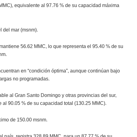
(MMC), equivalente al 97.76 % de su capacidad máxima
el del mar (msnm).
 mantiene 56.62 MMC, lo que representa el 95.40 % de su
nm.
uentran en “condición óptima”, aunque continúan bajo
cargas no programadas.
ble al Gran Santo Domingo y otras provincias del sur,
 al 90.05 % de su capacidad total (130.25 MMC).
ximo de 150.00 msnm.
del país, registra 328.89 MMC, para un 87.77 % de su