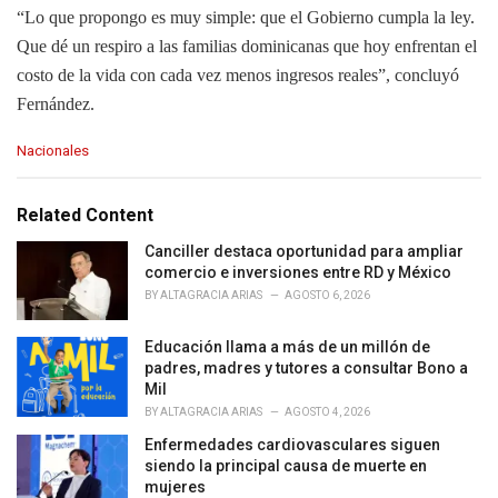
“Lo que propongo es muy simple: que el Gobierno cumpla la ley.
Que dé un respiro a las familias dominicanas que hoy enfrentan el
costo de la vida con cada vez menos ingresos reales”, concluyó
Fernández.
C
Nacionales
a
t
e
Related Content
g
o
Canciller destaca oportunidad para ampliar
r
comercio e inversiones entre RD y México
i
BY
ALTAGRACIA ARIAS
AGOSTO 6, 2026
e
s
Educación llama a más de un millón de
:
padres, madres y tutores a consultar Bono a
Mil
BY
ALTAGRACIA ARIAS
AGOSTO 4, 2026
Enfermedades cardiovasculares siguen
siendo la principal causa de muerte en
mujeres