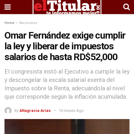
Home
Nacionales
Omar Fernández exige cumplir
la ley y liberar de impuestos
salarios de hasta RD$52,000
El congresista instó al Ejecutivo a cumplir la ley
y descongelar la escala salarial exenta del
Impuesto sobre la Renta, adecuándola al nivel
que corresponde según la inflación acumulada.
By
Altagracia Arias
10 meses Ago