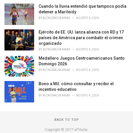
g
o
Cuando la lluvia entendió que tampoco podía
r
detener a Marileidy
i
BY
ALTAGRACIA ARIAS
AGOSTO 6, 2026
e
s
Ejército de EE. UU. lanza alianza con RD y 17
:
países de América para combatir el crimen
organizado
BY
ALTAGRACIA ARIAS
AGOSTO 4, 2026
Medallero Juegos Centroamericanos Santo
Domingo 2026
BY
ALTAGRACIA ARIAS
AGOSTO 4, 2026
Bono a Mil: cómo consultar y recibir el
incentivo educativo
BY
ALTAGRACIA ARIAS
AGOSTO 4, 2026
BACK TO TOP
Copyright © 2017 elTitular.