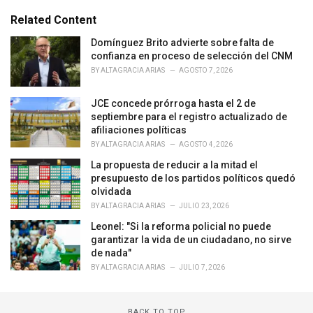
t
e
Related Content
g
o
Domínguez Brito advierte sobre falta de
r
confianza en proceso de selección del CNM
i
BY
ALTAGRACIA ARIAS
AGOSTO 7, 2026
e
s
JCE concede prórroga hasta el 2 de
:
septiembre para el registro actualizado de
afiliaciones políticas
BY
ALTAGRACIA ARIAS
AGOSTO 4, 2026
La propuesta de reducir a la mitad el
presupuesto de los partidos políticos quedó
olvidada
BY
ALTAGRACIA ARIAS
JULIO 23, 2026
Leonel: "Si la reforma policial no puede
garantizar la vida de un ciudadano, no sirve
de nada"
BY
ALTAGRACIA ARIAS
JULIO 7, 2026
BACK TO TOP