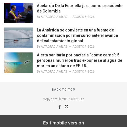
s
Abelardo De la Espriella jura como presidente
:
de Colombia
BY
ALTAGRACIA ARIAS
AGOSTO 8, 2026
La Antártida se convierte en una fuente de
contaminación por mercurio ante el avance
del calentamiento global
BY
ALTAGRACIA ARIAS
AGOSTO 7, 2026
Alerta sanitaria por bacteria “come carne”: 5
personas murieron tras exponerse al agua de
mar en un estado de EE. UU.
BY
ALTAGRACIA ARIAS
AGOSTO 7, 2026
BACK TO TOP
Copyright © 2017 elTitular.
Exit mobile version