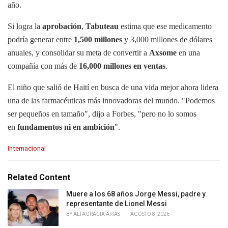
año.
Si logra la
aprobación
,
Tabuteau
estima que ese medicamento
podría generar entre
1,500 millones
y 3,000 millones de dólares
anuales, y consolidar su meta de convertir a
Axsome
en una
compañía con más de
16,000 millones en ventas
.
El niño que salió de Haití en busca de una vida mejor ahora lidera
una de las farmacéuticas más innovadoras del mundo. "Podemos
ser pequeños en tamaño", dijo a Forbes, "pero no lo somos
en
fundamentos ni en
ambición
".
C
Internacional
a
t
e
Related Content
g
o
Muere a los 68 años Jorge Messi, padre y
r
representante de Lionel Messi
i
BY
ALTAGRACIA ARIAS
AGOSTO 8, 2026
e