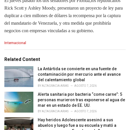
El jueves pasado los dos senadores por Florida,los republicanos
Rick Scott y Ashley Moody, presentaron un proyecto de ley para
duplicar a cien millones de dólares la recompensa por la captura
del mandatario de Venezuela, y otra medida que prohibiría
negocios con empresas vinculadas a su gobierno.
C
Internacional
a
t
e
Related Content
g
o
La Antártida se convierte en una fuente de
r
contaminación por mercurio ante el avance
i
del calentamiento global
e
BY
ALTAGRACIA ARIAS
AGOSTO 7, 2026
s
Alerta sanitaria por bacteria “come carne”: 5
:
personas murieron tras exponerse al agua de
mar en un estado de EE. UU.
BY
ALTAGRACIA ARIAS
AGOSTO 7, 2026
Hay heridos Adolescente asesinó a sus
abuelos y luego fue a su escuela y mató a