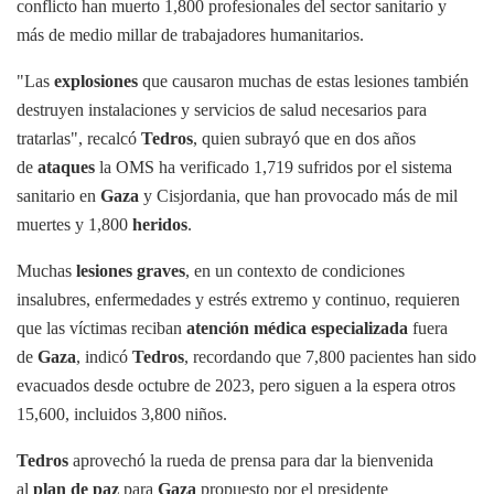
conflicto han muerto 1,800 profesionales del sector sanitario y
más de medio millar de trabajadores humanitarios.
"Las
explosiones
que causaron muchas de estas lesiones también
destruyen instalaciones y servicios de salud necesarios para
tratarlas", recalcó
Tedros
, quien subrayó que en dos años
de
ataques
la OMS ha verificado 1,719 sufridos por el sistema
sanitario en
Gaza
y Cisjordania, que han provocado más de mil
muertes y 1,800
heridos
.
Muchas
lesiones graves
, en un contexto de condiciones
insalubres, enfermedades y estrés extremo y continuo, requieren
que las víctimas reciban
atención médica especializada
fuera
de
Gaza
, indicó
Tedros
, recordando que 7,800 pacientes han sido
evacuados desde octubre de 2023, pero siguen a la espera otros
15,600, incluidos 3,800 niños.
Tedros
aprovechó la rueda de prensa para dar la bienvenida
al
plan de paz
para
Gaza
propuesto por el presidente