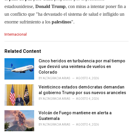
estadounidense,
Donald Trump
, con miras a intentar poner fin a
un conflicto que "ha devastado el sistema de salud e infligido un
enorme sufrimiento a los
palestinos
".
C
Internacional
a
t
e
Related Content
g
o
Cinco heridos en turbulencia por mal tiempo
r
que desvió una veintena de vuelos en
i
Colorado
e
BY
ALTAGRACIA ARIAS
AGOSTO 4, 2026
s
Veinticinco estados demócratas demandan
:
al gobierno Trump por sus nuevos aranceles
BY
ALTAGRACIA ARIAS
AGOSTO 4, 2026
Volcán de Fuego mantiene en alerta a
Guatemala
BY
ALTAGRACIA ARIAS
AGOSTO 4, 2026