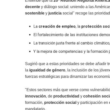
Entiende que la
20ª Reunión Regional Americ
decente
y diálogo social: uniendo a las América
sostenible
y
justicia
social" recoge las priorida
La
creación de empleo
, la
protección soci
El fortalecimiento de las instituciones democr
La transición justa frente al cambio climático
Y la mejora de competencias y la formación pr
Sugirió que a estas prioridades se debe añadir t
la
igualdad de género
, la inclusión de los jóve
fuerzas estratégicas para dinamizar las economí
"Estos sectores más que verse como vulnerabil
innovación
, de
productividad
y
cohesión soci
formación,
protección social
y participación en e
mandatario.