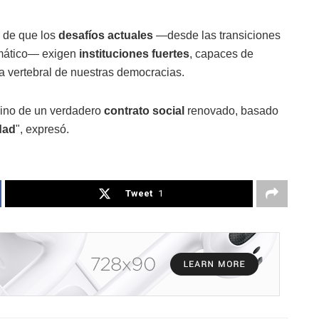
s de que los
desafíos actuales
—desde las transiciones
imático— exigen
instituciones fuertes
, capaces de
 vertebral de nuestras democracias.
 sino de un verdadero
contrato social
renovado, basado
dad
", expresó.
Tweet
1