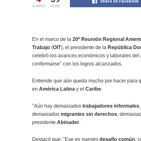
Share on Facebook
SHARES
VIEWS
En el marco de la
20ª Reunión Regional Ameri
Trabajo
(
OIT
), el presidente de la
República Do
celebró los avances económicos y laborales del p
conformarse" con los logros alcanzados.
Entiende que aún queda mucho por hacer para 
en
América Latina
y el
Caribe
.
"Aún hay demasiados
trabajadores informales
demasiados
migrantes sin derechos
, demasiad
presidente
Abinader
.
Destacó que: "Ese es nuestro
desafío común
, 