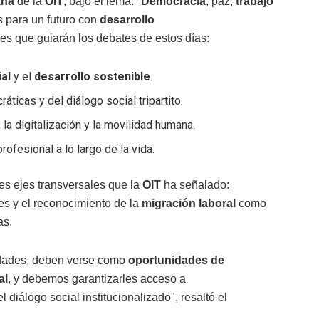
ana
de la
OIT
, bajo el lema: "
Democracia
, paz,
trabajo
s para un futuro con
desarrollo
des que guiarán los debates de estos días:
al
y el
desarrollo sostenible
.
áticas y del diálogo social tripartito.
, la digitalización y la movilidad humana.
ofesional a lo largo de la vida.
res ejes transversales que la
OIT
ha señalado:
nes y el reconocimiento de la
migración laboral
como
as.
idades, deben verse como
oportunidades de
al
, y debemos garantizarles acceso a
l diálogo social institucionalizado", resaltó el