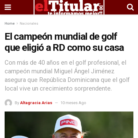
Home
Nacionales
El campeón mundial de golf
que eligió a RD como su casa
Con más de 40 años en el golf profesional, el
campeón mundial Miguel Ángel Jiménez
asegura que República Dominicana que el golf
local vive un crecimiento sorprendente.
By
Altagracia Arias
10 meses Ago