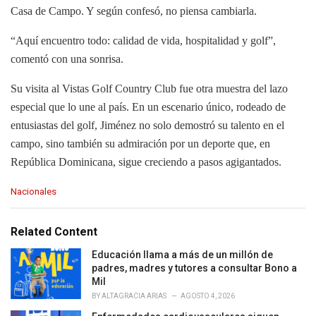
Casa de Campo. Y según confesó, no piensa cambiarla.
“Aquí encuentro todo: calidad de vida, hospitalidad y golf”,
comentó con una sonrisa.
Su visita al Vistas Golf Country Club fue otra muestra del lazo
especial que lo une al país. En un escenario único, rodeado de
entusiastas del golf, Jiménez no solo demostró su talento en el
campo, sino también su admiración por un deporte que, en
República Dominicana, sigue creciendo a pasos agigantados.
C
Nacionales
a
t
e
Related Content
g
o
Educación llama a más de un millón de
r
padres, madres y tutores a consultar Bono a
i
Mil
e
BY
ALTAGRACIA ARIAS
AGOSTO 4, 2026
s