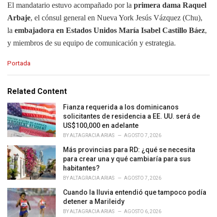
El mandatario estuvo acompañado por la
primera dama Raquel
Arbaje
, el cónsul general en Nueva York Jesús Vázquez (Chu),
la
embajadora en Estados Unidos María Isabel Castillo Báez
,
y miembros de su equipo de comunicación y estrategia.
C
Portada
a
t
e
Related Content
g
o
Fianza requerida a los dominicanos
r
solicitantes de residencia a EE. UU. será de
i
US$100,000 en adelante
e
BY
ALTAGRACIA ARIAS
AGOSTO 7, 2026
s
Más provincias para RD: ¿qué se necesita
:
para crear una y qué cambiaría para sus
habitantes?
BY
ALTAGRACIA ARIAS
AGOSTO 7, 2026
Cuando la lluvia entendió que tampoco podía
detener a Marileidy
BY
ALTAGRACIA ARIAS
AGOSTO 6, 2026