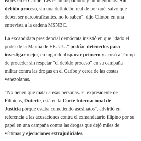
Botes en el Caribe. Les están disparando y hundiéndolos.
Sin
debido proceso
, sin una definición real de por qué, salvo que
deben ser narcotraficantes, no lo saben", dijo Clinton en una
entrevista a la cadena MSNBC.
La excandidata presidencial demócrata insistió en que "dado el
poder de la Marina de EE. UU." podrían
detenerlos para
investigar
mejor, en lugar de
disparar primero
y acusó a Trump
de proceder sin respetar "el debido proceso" en su campaña
militar contra las drogas en el Caribe y cerca de las costas
venezolanas.
"No tienen que matar a esas personas. El expresidente de
Filipinas,
Duterte
, está en la
Corte Internacional de
Justicia
porque estaba cometiendo asesinatos", advirtió en
referencia a las acusaciones contra el exmandatario filipino por su
papel en una campaña contra las drogas que dejó miles de
víctimas y
ejecuciones extrajudiciales
.