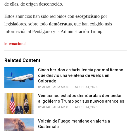
de ellas, de origen desconocido.
Estos anuncios han sido recibidos con
escepticismo
por
legisladores, sobre todo
demócratas
, que han exigido más
información al Pentágono y la Administración Trump.
C
Internacional
a
t
e
Related Content
g
o
Cinco heridos en turbulencia por mal tiempo
r
que desvió una veintena de vuelos en
i
Colorado
e
BY
ALTAGRACIA ARIAS
AGOSTO 4, 2026
s
Veinticinco estados demócratas demandan
:
al gobierno Trump por sus nuevos aranceles
BY
ALTAGRACIA ARIAS
AGOSTO 4, 2026
Volcán de Fuego mantiene en alerta a
Guatemala