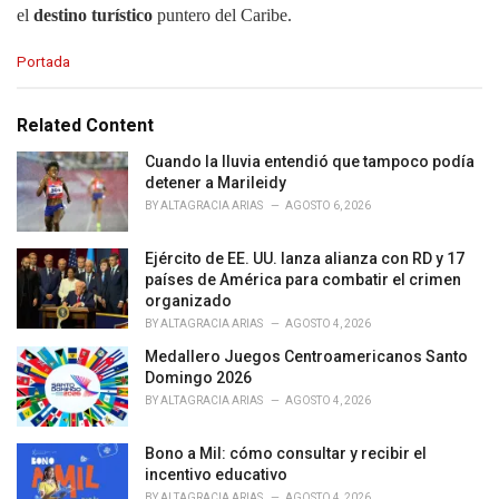
el
destino turístico
puntero del Caribe.
C
Portada
a
t
e
Related Content
g
o
Cuando la lluvia entendió que tampoco podía
r
detener a Marileidy
i
BY
ALTAGRACIA ARIAS
AGOSTO 6, 2026
e
s
Ejército de EE. UU. lanza alianza con RD y 17
:
países de América para combatir el crimen
organizado
BY
ALTAGRACIA ARIAS
AGOSTO 4, 2026
Medallero Juegos Centroamericanos Santo
Domingo 2026
BY
ALTAGRACIA ARIAS
AGOSTO 4, 2026
Bono a Mil: cómo consultar y recibir el
incentivo educativo
BY
ALTAGRACIA ARIAS
AGOSTO 4, 2026