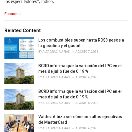
los especuladores”, indicó.
C
Economía
a
t
e
Related Content
g
o
Los combustibles suben hasta RD$3 pesos a
r
la gasolina y el gasoil
i
BY
ALTAGRACIA ARIAS
AGOSTO 7, 2026
e
s
BCRD informa que la variación del IPC en el
:
mes de julio fue de 0.19 %
BY
ALTAGRACIA ARIAS
AGOSTO 6, 2026
BCRD informa que la variación del IPC en el
mes de julio fue de 0.19 %
BY
ALTAGRACIA ARIAS
AGOSTO 6, 2026
Valdez Albizu se reúne con altos ejecutivos
de MasterCard
BY
ALTAGRACIA ARIAS
AGOSTO 6, 2026