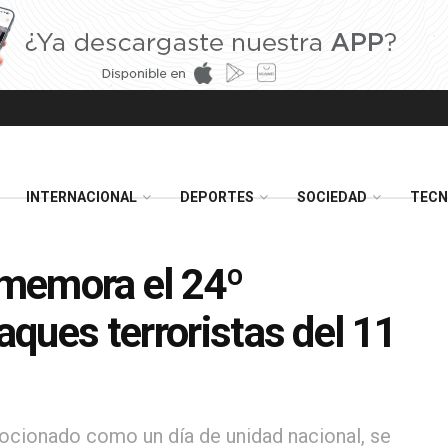
INTERNACIONAL
DEPORTES
SOCIEDAD
TECN
memora el 24º
taques terroristas del 11
ocionado como un día de unidad nacional, se