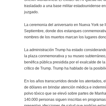
trasladado a una base militar estadounidense e
juzgado.
La ceremonia del aniversario en Nueva York se l
Septiembre, donde dos estanques conmemorativo
nombres de los muertos marcan los lugares dond
La administración Trump ha estado considerando 
la plaza conmemorativa y su museo subterráneo,
benéfica pública presidida por el exalcalde de 
crítico de Trump. Trump ha hablado de la posibil
En los años transcurridos desde los atentados, e
de dólares en brindar atención médica e indemn
polvo tóxico que se elevó sobre partes de Manh
140.000 personas siguen inscritas en programas 
presentan afecciones de salud que podrían estar