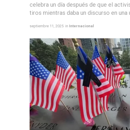
celebra un día después de que el activi
tiros mientras daba un discurso en una 
septiembre 11, 2025
in
Internacional