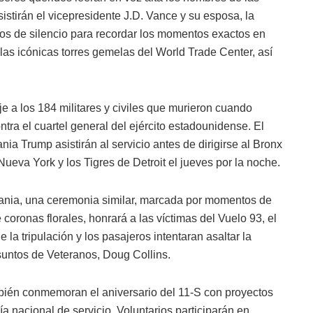
istirán el vicepresidente J.D. Vance y su esposa, la
 de silencio para recordar los momentos exactos en
las icónicas torres gemelas del World Trade Center, así
e a los 184 militares y civiles que murieron cuando
tra el cuartel general del ejército estadounidense. El
a Trump asistirán al servicio antes de dirigirse al Bronx
ueva York y los Tigres de Detroit el jueves por la noche.
vania, una ceremonia similar, marcada por momentos de
 coronas florales, honrará a las víctimas del Vuelo 93, el
la tripulación y los pasajeros intentaran asaltar la
 Asuntos de Veteranos, Doug Collins.
mbién conmemoran el aniversario del 11-S con proyectos
a nacional de servicio. Voluntarios participarán en