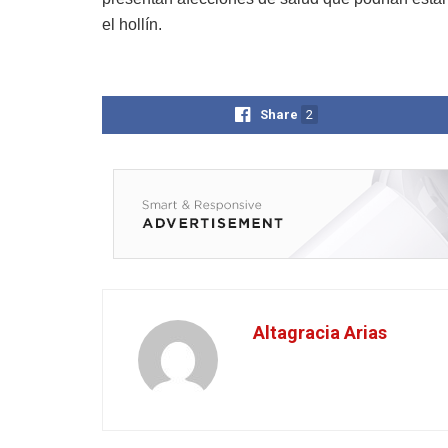
el hollín.
Share
2
Altagracia Arias