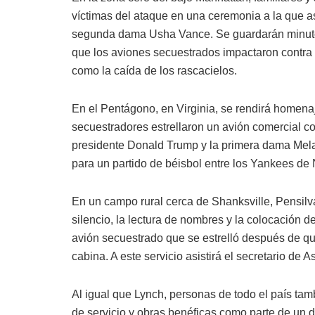
víctimas del ataque en una ceremonia a la que as
segunda dama Usha Vance. Se guardarán minutos
que los aviones secuestrados impactaron contra 
como la caída de los rascacielos.
En el Pentágono, en Virginia, se rendirá homenaj
secuestradores estrellaron un avión comercial con
presidente Donald Trump y la primera dama Melani
para un partido de béisbol entre los Yankees de N
En un campo rural cerca de Shanksville, Pensil
silencio, la lectura de nombres y la colocación de
avión secuestrado que se estrelló después de que 
cabina. A este servicio asistirá el secretario de
Al igual que Lynch, personas de todo el país ta
de servicio y obras benéficas como parte de un dí