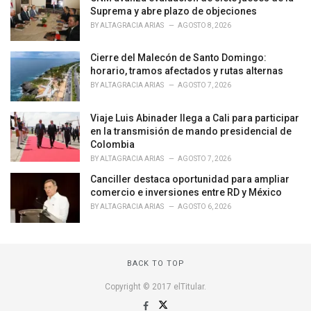
r
Suprema y abre plazo de objeciones
i
BY
ALTAGRACIA ARIAS
AGOSTO 8, 2026
e
s
Cierre del Malecón de Santo Domingo:
:
horario, tramos afectados y rutas alternas
BY
ALTAGRACIA ARIAS
AGOSTO 7, 2026
Viaje Luis Abinader llega a Cali para participar
en la transmisión de mando presidencial de
Colombia
BY
ALTAGRACIA ARIAS
AGOSTO 7, 2026
Canciller destaca oportunidad para ampliar
comercio e inversiones entre RD y México
BY
ALTAGRACIA ARIAS
AGOSTO 6, 2026
BACK TO TOP
Copyright © 2017 elTitular.