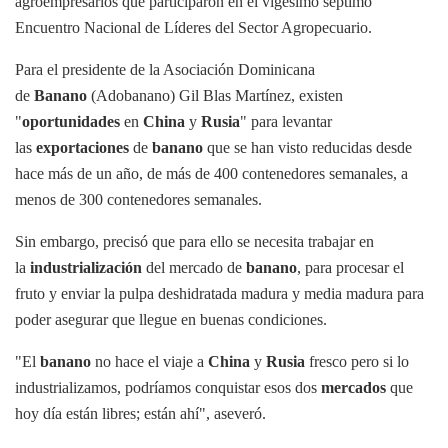
agroempresarios que participaron en el vigésimo séptimo
Encuentro Nacional de Líderes del Sector Agropecuario.
Para el presidente de la Asociación Dominicana
de
Banano
(Adobanano) Gil Blas Martínez, existen
"
oportunidades
en
China
y
Rusia
" para levantar
las
exportaciones
de
banano
que se han visto reducidas desde
hace más de un año, de más de 400 contenedores semanales, a
menos de 300 contenedores semanales.
Sin embargo, precisó que para ello se necesita trabajar en
la
industrialización
del mercado de
banano
, para procesar el
fruto y enviar la pulpa deshidratada madura y media madura para
poder asegurar que llegue en buenas condiciones.
"El
banano
no hace el viaje a
China
y
Rusia
fresco pero si lo
industrializamos, podríamos conquistar esos dos
mercados
que
hoy día están libres; están ahí", aseveró.