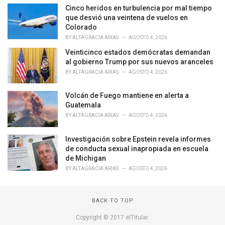
o
Cinco heridos en turbulencia por mal tiempo
r
que desvió una veintena de vuelos en
i
Colorado
e
BY
ALTAGRACIA ARIAS
AGOSTO 4, 2026
s
Veinticinco estados demócratas demandan
:
al gobierno Trump por sus nuevos aranceles
BY
ALTAGRACIA ARIAS
AGOSTO 4, 2026
Volcán de Fuego mantiene en alerta a
Guatemala
BY
ALTAGRACIA ARIAS
AGOSTO 4, 2026
Investigación sobre Epstein revela informes
de conducta sexual inapropiada en escuela
de Michigan
BY
ALTAGRACIA ARIAS
AGOSTO 4, 2026
BACK TO TOP
Copyright © 2017 elTitular.