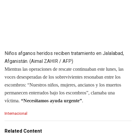
Niños afganos heridos reciben tratamiento en Jalalabad,
Afganistán. (Aimal ZAHIR / AFP)
Mientras las operaciones de rescate continuaban este lunes, las
voces desesperadas de los sobrevivientes resonaban entre los
escombros: “Nuestros niños, mujeres, ancianos y los muertos
permanecen enterrados bajo los escombros”, clamaba una
víctima.
“Necesitamos ayuda urgente”
.
C
Internacional
a
t
e
Related Content
g