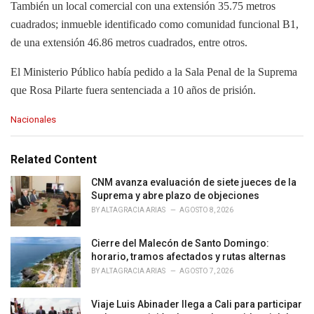
También un local comercial con una extensión 35.75 metros
cuadrados; inmueble identificado como comunidad funcional B1,
de una extensión 46.86 metros cuadrados, entre otros.
El Ministerio Público había pedido a la Sala Penal de la Suprema
que Rosa Pilarte fuera sentenciada a 10 años de prisión.
C
Nacionales
a
t
e
Related Content
g
o
CNM avanza evaluación de siete jueces de la
r
Suprema y abre plazo de objeciones
i
BY
ALTAGRACIA ARIAS
AGOSTO 8, 2026
e
s
Cierre del Malecón de Santo Domingo:
:
horario, tramos afectados y rutas alternas
BY
ALTAGRACIA ARIAS
AGOSTO 7, 2026
Viaje Luis Abinader llega a Cali para participar