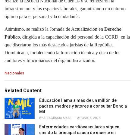
relanzó la Escuela Nacional de Cuentas y se remozaron la
infraestructura y los espacios laborales, garantizando un entorno
óptimo para el personal y la ciudadanía.
Asimismo, se realizó la Jornada de Actualización en
Derecho
Público
, dirigida a la capacitación del personal de la CCRD, en la
que disertaron los más destacados juristas de la República
Dominicana, fortaleciendo la formación técnica y ética de los
auditores y funcionarios del órgano fiscalizador.
C
Nacionales
a
t
e
Related Content
g
o
Educación llama a más de un millón de
r
padres, madres y tutores a consultar Bono a
i
Mil
e
BY
ALTAGRACIA ARIAS
AGOSTO 4, 2026
s
Enfermedades cardiovasculares siguen
:
siendo la principal causa de muerte en