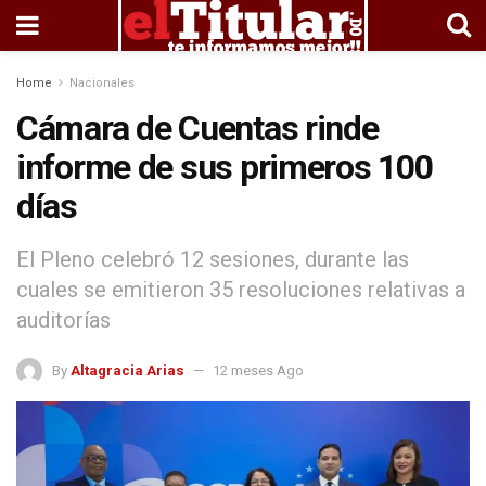
Home
Nacionales
Cámara de Cuentas rinde
informe de sus primeros 100
días
El Pleno celebró 12 sesiones, durante las
cuales se emitieron 35 resoluciones relativas a
auditorías
By
Altagracia Arias
12 meses Ago