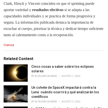
Clark, Hirsch y Vincent coinciden en que el sprinting puede
aportar variedad y
resultados efectivos
si se adapta a las
capacidades individuales y se practica de forma progresiva y
segura. La información publicada destaca la importancia de
escuchar al cuerpo, priorizar la técnica y dedicar tiempo suficiente
tanto al calentamiento como a la recuperación.
C
Ciencia
a
t
e
Related Content
g
o
Cinco cosas a saber sobre los eclipses
r
solares
i
BY
ALTAGRACIA ARIAS
AGOSTO 7, 2026
e
s
Un cohete de SpaceX impactará contra la
:
Luna: cuándo ocurrirá y qué analizarán los
científicos
BY
ALTAGRACIA ARIAS
AGOSTO 3, 2026