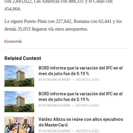
con 2,845,622, Las Américas con 888,331 y el Cibao con
454,804.
Le siguen Puerto Plata con 227,842, Romana con 62,441 y los
demás 35,053 llegaron vía otros aeropuertos.
C
Economía
a
t
e
Related Content
g
o
BCRD informa que la variación del IPC en el
r
mes de julio fue de 0.19 %
i
BY
ALTAGRACIA ARIAS
AGOSTO 6, 2026
e
s
BCRD informa que la variación del IPC en el
:
mes de julio fue de 0.19 %
BY
ALTAGRACIA ARIAS
AGOSTO 6, 2026
Valdez Albizu se reúne con altos ejecutivos
de MasterCard
BY
ALTAGRACIA ARIAS
AGOSTO 6, 2026