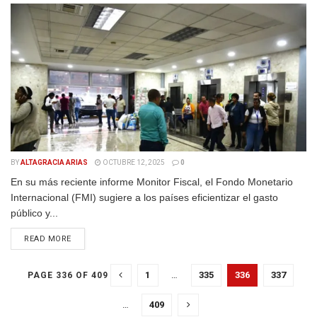
BY
ALTAGRACIA ARIAS
OCTUBRE 12, 2025
0
En su más reciente informe Monitor Fiscal, el Fondo Monetario
Internacional (FMI) sugiere a los países eficientizar el gasto
público y...
DETAILS
READ MORE
1
…
335
336
337
PAGE 336 OF 409
…
409