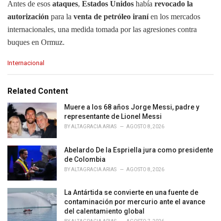
Antes de esos
ataques
,
Estados Unidos
había
revocado la
autorización
para la
venta de petróleo iraní
en los mercados
internacionales, una medida tomada por las agresiones contra
buques en Ormuz.
C
Internacional
a
t
e
Related Content
g
o
Muere a los 68 años Jorge Messi, padre y
r
representante de Lionel Messi
i
BY
ALTAGRACIA ARIAS
AGOSTO 8, 2026
e
s
Abelardo De la Espriella jura como presidente
:
de Colombia
BY
ALTAGRACIA ARIAS
AGOSTO 8, 2026
La Antártida se convierte en una fuente de
contaminación por mercurio ante el avance
del calentamiento global