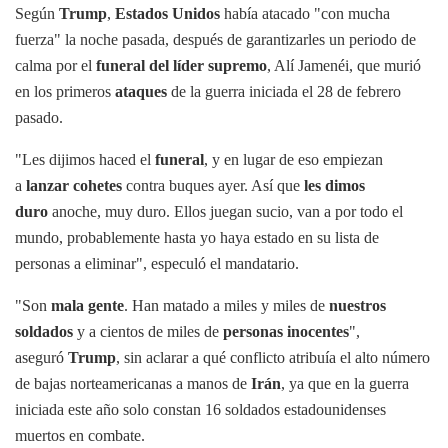
Según
Trump
,
Estados Unidos
había atacado "con mucha
fuerza" la noche pasada, después de garantizarles un periodo de
calma por el
funeral del líder supremo
, Alí Jamenéi, que murió
en los primeros
ataques
de la guerra iniciada el 28 de febrero
pasado.
"Les dijimos haced el
funeral
, y en lugar de eso empiezan
a
lanzar cohetes
contra buques ayer. Así que
les dimos
duro
anoche, muy duro. Ellos juegan sucio, van a por todo el
mundo, probablemente hasta yo haya estado en su lista de
personas a eliminar", especuló el mandatario.
"Son
mala gente
. Han matado a miles y miles de
nuestros
soldados
y a cientos de miles de
personas inocentes
",
aseguró
Trump
, sin aclarar a qué conflicto atribuía el alto número
de bajas norteamericanas a manos de
Irán
, ya que en la guerra
iniciada este año solo constan 16 soldados estadounidenses
muertos en combate.