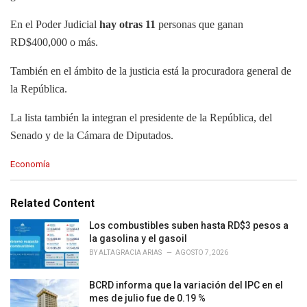
En el Poder Judicial
hay otras 11
personas que ganan
RD$400,000 o más.
También en el ámbito de la justicia está la procuradora general de
la República.
La lista también la integran el presidente de la República, del
Senado y de la Cámara de Diputados.
C
Economía
a
t
e
Related Content
g
o
Los combustibles suben hasta RD$3 pesos a
r
la gasolina y el gasoil
i
BY
ALTAGRACIA ARIAS
AGOSTO 7, 2026
e
s
BCRD informa que la variación del IPC en el
:
mes de julio fue de 0.19 %