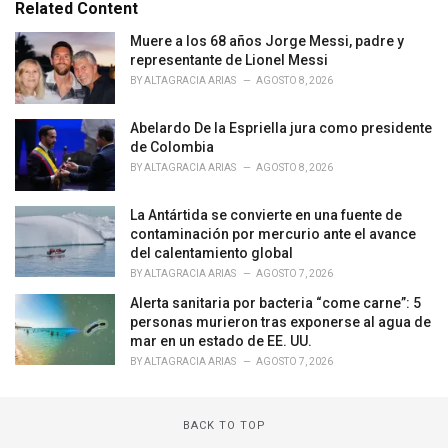
e
Related Content
g
o
Muere a los 68 años Jorge Messi, padre y
r
representante de Lionel Messi
i
BY
ALTAGRACIA ARIAS
AGOSTO 8, 2026
e
s
Abelardo De la Espriella jura como presidente
:
de Colombia
BY
ALTAGRACIA ARIAS
AGOSTO 8, 2026
La Antártida se convierte en una fuente de
contaminación por mercurio ante el avance
del calentamiento global
BY
ALTAGRACIA ARIAS
AGOSTO 7, 2026
Alerta sanitaria por bacteria “come carne”: 5
personas murieron tras exponerse al agua de
mar en un estado de EE. UU.
BY
ALTAGRACIA ARIAS
AGOSTO 7, 2026
BACK TO TOP