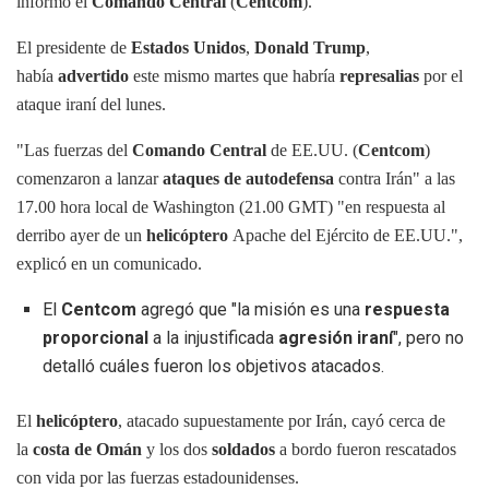
informó el
Comando Central
(
Centcom
).
El presidente de
Estados Unidos
,
Donald Trump
,
había
advertido
este mismo martes que habría
represalias
por el
ataque iraní del lunes.
"Las fuerzas del
Comando Central
de EE.UU. (
Centcom
)
comenzaron a lanzar
ataques de autodefensa
contra Irán" a las
17.00 hora local de Washington (21.00 GMT) "en respuesta al
derribo ayer de un
helicóptero
Apache del Ejército de EE.UU.",
explicó en un comunicado.
El
Centcom
agregó que "la misión es una
respuesta
proporcional
a la injustificada
agresión iraní
", pero no
detalló cuáles fueron los objetivos atacados.
El
helicóptero
, atacado supuestamente por Irán, cayó cerca de
la
costa de Omán
y los dos
soldados
a bordo fueron rescatados
con vida por las fuerzas estadounidenses.