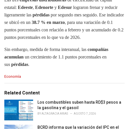
estatal:
Edeeste
,
Edenorte
y
Edesur
lograron frenar y reducir
ligeramente las
pérdidas
por segundo mes seguido. Ese indicador
se ubicó en un
38.7 % en marzo
, para una variación de 0.1
puntos porcentuales con relación a febrero y un acumulado de 0.2
puntos porcentuales en lo que va de 2026.
Sin embargo, medida de forma interanual, las
compañías
acumulan
un crecimiento de 1.1 puntos porcentuales en
sus
pérdidas
.
C
Economía
a
t
e
Related Content
g
o
Los combustibles suben hasta RD$3 pesos a
r
la gasolina y el gasoil
i
BY
ALTAGRACIA ARIAS
AGOSTO 7, 2026
e
s
BCRD informa que la variación del IPC en el
: