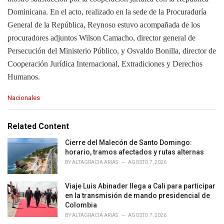
Dominicana. En el acto, realizado en la sede de la Procuraduría
General de la República, Reynoso estuvo acompañada de los
procuradores adjuntos Wilson Camacho, director general de
Persecución del Ministerio Público, y Osvaldo Bonilla, director de
Cooperación Jurídica Internacional, Extradiciones y Derechos
Humanos.
C
Nacionales
a
t
e
Related Content
g
o
Cierre del Malecón de Santo Domingo:
r
horario, tramos afectados y rutas alternas
i
BY
ALTAGRACIA ARIAS
AGOSTO 7, 2026
e
s
Viaje Luis Abinader llega a Cali para participar
:
en la transmisión de mando presidencial de
Colombia
BY
ALTAGRACIA ARIAS
AGOSTO 7, 2026