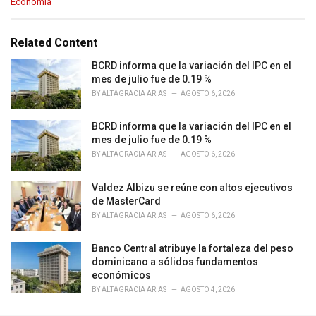
C
Economía
a
t
e
Related Content
g
o
BCRD informa que la variación del IPC en el
r
mes de julio fue de 0.19 %
i
BY
ALTAGRACIA ARIAS
AGOSTO 6, 2026
e
s
BCRD informa que la variación del IPC en el
:
mes de julio fue de 0.19 %
BY
ALTAGRACIA ARIAS
AGOSTO 6, 2026
Valdez Albizu se reúne con altos ejecutivos
de MasterCard
BY
ALTAGRACIA ARIAS
AGOSTO 6, 2026
Banco Central atribuye la fortaleza del peso
dominicano a sólidos fundamentos
económicos
BY
ALTAGRACIA ARIAS
AGOSTO 4, 2026